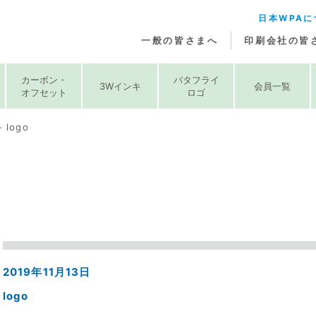
日本WPAに
一般の皆さまへ
印刷会社の皆
カーボン・
バタフライ
3Wインキ
会員一覧
オフセット
ロゴ
logo
2019年11月13日
logo