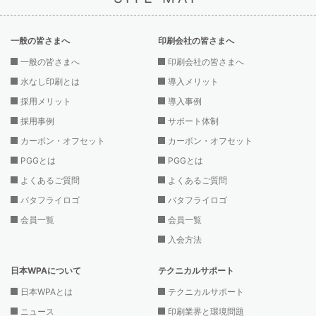
一般の皆さまへ
印刷会社の皆さまへ
一般の皆さまへ
印刷会社の皆さまへ
水なし印刷とは
導入メリット
採用メリット
導入事例
採用事例
サポート体制
カーボン・オフセット
カーボン・オフセット
PGGとは
PGGとは
よくあるご質問
よくあるご質問
バタフライロゴ
バタフライロゴ
会員一覧
会員一覧
入会方法
日本WPAについて
テクニカルサポート
日本WPAとは
テクニカルサポート
ニュース
印刷業界と環境問題