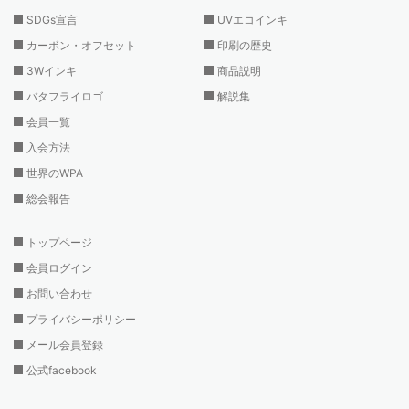
SDGs宣言
UVエコインキ
カーボン・オフセット
印刷の歴史
3Wインキ
商品説明
バタフライロゴ
解説集
会員一覧
入会方法
世界のWPA
総会報告
トップページ
会員ログイン
お問い合わせ
プライバシーポリシー
メール会員登録
公式facebook