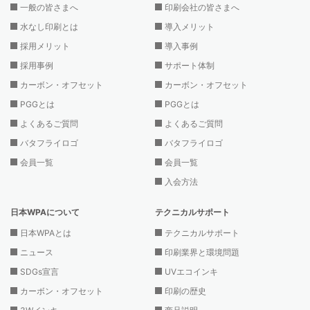
一般の皆さまへ
印刷会社の皆さまへ
水なし印刷とは
導入メリット
採用メリット
導入事例
採用事例
サポート体制
カーボン・オフセット
カーボン・オフセット
PGGとは
PGGとは
よくあるご質問
よくあるご質問
バタフライロゴ
バタフライロゴ
会員一覧
会員一覧
入会方法
日本WPAについて
テクニカルサポート
日本WPAとは
テクニカルサポート
ニュース
印刷業界と環境問題
SDGs宣言
UVエコインキ
カーボン・オフセット
印刷の歴史