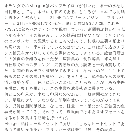
オランダでのMorgenはバタフライロゴが付いた、唯一の水なし
日刊紙としては、余りにも有名である。ところが、日本でも同紙
に勝るとも劣らない、月2回発行のフリーマガジン、「フリッパ
ー」が2月から登場してくれた。発行部数は83.1万部、これを
779,250部をポスティングで配布している。新聞購読数が年々低
下する中で、その折込みチラシの効果は利かなくなってきている
のはスポンサーの認識するところであろう。札幌の主要４紙より
も高いカーバー率を行っているのはすごい。これは折り込みチラ
シの補完をかなりしてくれる媒体と化してきている。総合商研は
この独自の仕組みを作ったが、広告集め、制作編集、印刷加工、
自社網でのポスティング、広告効果の反応調査と一気通貫してこ
そ、新聞の折込チラシ補完ができるようになったのだ。ここまで
来るのに７年の歳月を費やした。あるときは、競合紙からの意地
汚い攻勢を受け、休刊に追いこまれたこともあったが、ある事件
を機に、復刊を果たし、この事業を成長軌道に乗せている。
何とこの印刷が、水なし印刷なのである。一般新聞社ができな
い、環境にクリーンな水なし印刷を使いっているのがみそであ
る。品質は新聞紙以上、なにせ、軽量コート紙だから広告面の色
再現が違ってくる。それでいて、環境面では水ありオフセットを
はるかに凌駕する効能を持つのだ。
Morgen紙はコールドセットであり、こちらはヒートセットであ
る点の違いがあるが、フリッパー誌は発行部数、その品質は