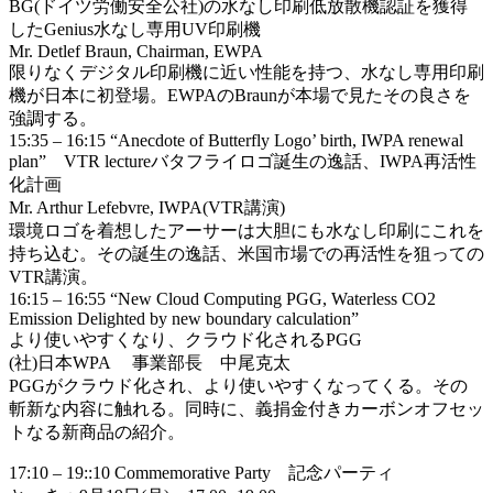
BG(ドイツ労働安全公社)の水なし印刷低放散機認証を獲得
したGenius水なし専用UV印刷機
Mr. Detlef Braun, Chairman, EWPA
限りなくデジタル印刷機に近い性能を持つ、水なし専用印刷
機が日本に初登場。EWPAのBraunが本場で見たその良さを
強調する。
15:35 – 16:15 “Anecdote of Butterfly Logo’ birth, IWPA renewal
plan” VTR lectureバタフライロゴ誕生の逸話、IWPA再活性
化計画
Mr. Arthur Lefebvre, IWPA(VTR講演)
環境ロゴを着想したアーサーは大胆にも水なし印刷にこれを
持ち込む。その誕生の逸話、米国市場での再活性を狙っての
VTR講演。
16:15 – 16:55 “New Cloud Computing PGG, Waterless CO2
Emission Delighted by new boundary calculation”
より使いやすくなり、クラウド化されるPGG
(社)日本WPA 事業部長 中尾克太
PGGがクラウド化され、より使いやすくなってくる。その
斬新な内容に触れる。同時に、義捐金付きカーボンオフセッ
トなる新商品の紹介。
17:10 – 19::10 Commemorative Party 記念パーティ