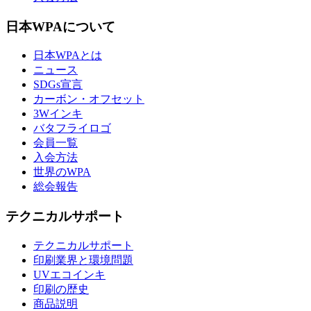
日本WPAについて
日本WPAとは
ニュース
SDGs宣言
カーボン・オフセット
3Wインキ
バタフライロゴ
会員一覧
入会方法
世界のWPA
総会報告
テクニカルサポート
テクニカルサポート
印刷業界と環境問題
UVエコインキ
印刷の歴史
商品説明