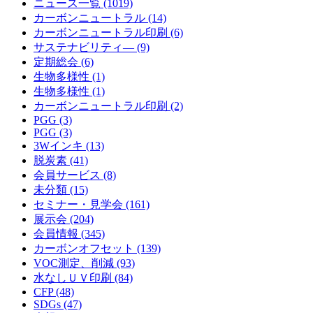
ニュース一覧 (1019)
カーボンニュートラル
(14)
カーボンニュートラル印刷
(6)
サステナビリティ―
(9)
定期総会
(6)
生物多様性
(1)
生物多様性
(1)
カーボンニュートラル印刷
(2)
PGG
(3)
PGG
(3)
3Wインキ
(13)
脱炭素
(41)
会員サービス
(8)
未分類
(15)
セミナー・見学会
(161)
展示会
(204)
会員情報
(345)
カーボンオフセット
(139)
VOC測定、削減
(93)
水なしＵＶ印刷
(84)
CFP
(48)
SDGs
(47)