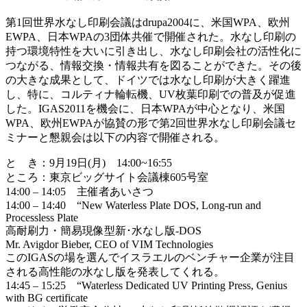
第1回世界水なし印刷会議はdrupa2004に、米国WPA、欧州
EWPA、日本WPAの3団体共催で開催された。水なし印刷の
持つ環境特性を大いに引き出し、水なし印刷会社の活性化に
つながる、情報交換・情報共有を図ることができた。その後
の大きな成果として、ドイツでは水なし印刷が大きく躍進
し、特に、コルティナ輪転機、UV枚葉印刷での普及が促進
した。IGAS2011を機会に、日本WPAが中心となり、米国
WPA、欧州EWPAが協賛の形で第2回世界水なし印刷会議セ
ミナーと懇親会は以下の内容で開催される。
と き：9月19日(月) 14:00~16:55
ところ：東京ビッグサイト会議棟605号室
14:00 – 14:05 主催者あいさつ
14:00 – 14:40 “New Waterless Plate DOS, Long-run and
Processless Plate
高耐刷力・簡易現像型新･水なし版-DOS
Mr. Avigdor Bieber, CEO of VIM Technologies
このIGASの場を選んでイスラエルのベンチャー企業が注目
される高性能の水なし版を発表してくれる。
14:45 – 15:25 “Waterless Dedicated UV Printing Press, Genius
with BG certificate