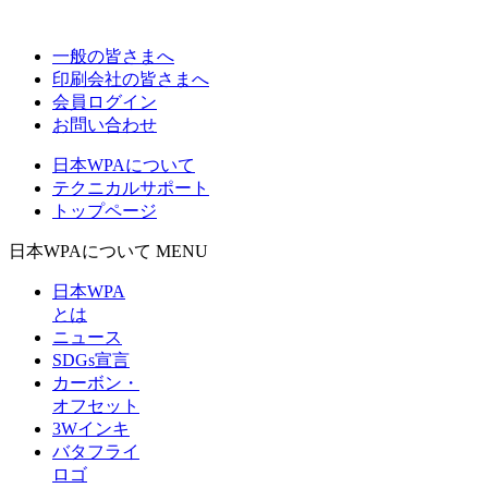
一般の皆さまへ
印刷会社の皆さまへ
会員ログイン
お問い合わせ
日本WPAについて
テクニカルサポート
トップページ
日本WPAについて MENU
日本WPA
とは
ニュース
SDGs宣言
カーボン・
オフセット
3Wインキ
バタフライ
ロゴ