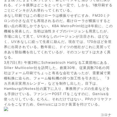
れる。インキ膜厚はどこをとっても一定で、しかも、1枚印刷する
ごとにインキが入れ替わってくれている。
水なし印刷ではこの着けローラは横振りせずにすみ、FM20ミク
ロンの小さな点でも再現されるのだ。着けローラが横振りすると
粗い点の再現しかできない。KBA MetroPrint社は8年前に、この
機械を発表した。当初は油性タイプのバージョンも用意したが、
市場に出して見て、UV水なしのバージョンが注目され、ほどな
く、UV水なしに絞って生産に励んだ。現在では、170台ほど全世
界に出荷されている。数年前に、ドイツの他社がこれに見習って
水あり類似機を出してくれているが、そのコンセプトは大きく異
なる。
3月7日(月) 午後2時にSchwaebisch Hallなる工業団地にある、
Siller Multicolor社を訪問した。創業30年、従業員数70名の同
社はフォーム印刷でちょっと有名な会社であったが、需要減で業
種転換に迫られ、フォーム輪転機の持つ加工性を引き出し、「3
カ月表示実用カレンダー」などを制作し出した。目下は、
HamburgのNotes社の翼下に入り、事務用グッズの生産などを
も手掛けている。ファンシーPOST ITをこなすのに、Geniusを
使ったりしている。むろん、それだけではない。PPのクリヤファ
イルをこなすため、Geniusにはコロナ装置を付けている。
コロナ