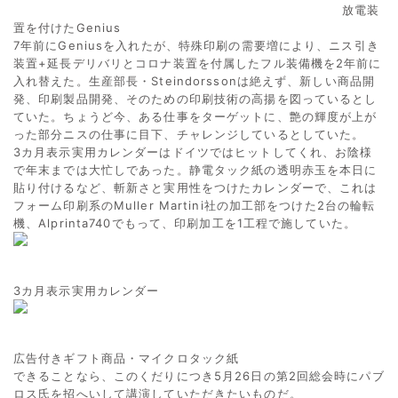
放電装
置を付けたGenius
7年前にGeniusを入れたが、特殊印刷の需要増により、ニス引き
装置+延長デリバリとコロナ装置を付属したフル装備機を2年前に
入れ替えた。生産部長・Steindorssonは絶えず、新しい商品開
発、印刷製品開発、そのための印刷技術の高揚を図っているとし
ていた。ちょうど今、ある仕事をターゲットに、艶の輝度が上が
った部分ニスの仕事に目下、チャレンジしているとしていた。
3カ月表示実用カレンダーはドイツではヒットしてくれ、お陰様
で年末までは大忙しであった。静電タック紙の透明赤玉を本日に
貼り付けるなど、斬新さと実用性をつけたカレンダーで、これは
フォーム印刷系のMuller Martini社の加工部をつけた2台の輪転
機、Alprinta740でもって、印刷加工を1工程で施していた。
3カ月表示実用カレンダー
広告付きギフト商品・マイクロタック紙
できることなら、このくだりにつき5月26日の第2回総会時にパブ
ロス氏を招へいして講演していただきたいものだ。