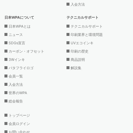
入会方法
日本WPAについて
テクニカルサポート
日本WPAとは
テクニカルサポート
ニュース
印刷業界と環境問題
SDGs宣言
UVエコインキ
カーボン・オフセット
印刷の歴史
3Wインキ
商品説明
バタフライロゴ
解説集
会員一覧
入会方法
世界のWPA
総会報告
トップページ
会員ログイン
お問い合わせ