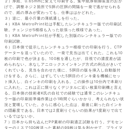
２）厚紙、0.65mmに変えて印刷する。集中紙厚制御装置のおか
げで、調整ネジ２箇所で5胴の圧胴の間隔を一発で逃がせられる
ので、紙の厚みが変わっても、仕事ははかどれた。
３）逆に、最小斤量の薄紙通しを行った。
４）KBA MetroPrint社は手配したレンチキュラー版での印刷試
験。チェンジが5模様も入った欲張った模様であった。
５）KBA MetroPrint社が手配した別版のレンチキュラー版での
印刷試験。
６）日本側で提示したレンチキュラー模様での印刷を行う。CTP
データーを送っていたので、一発で見当は出てくれた。これも10
枚の印刷で色が決まる。100枚を通したが、目視での濃度差が認
められない。水なしアニロックスインキング方式の利点がきいて
くれている。見当を合わせた後に、5胴目の版を挿入し自動版付
けをする。さらに、はずしていた5胴目のインキ壷を機械にセッ
ト挿入し、白インキの印刷を入れる。この操作は10分内で本刷り
に入れた。これは正に限りなくデジタルに近い枚葉印刷機と言え
る。日本側の技術者K氏の自社での経験では通常このレンチキュ
ラー版の印刷前準備作業は小1時間ぐらいかかり、考えられない状
況と驚嘆していた。さらに感心した点は、最後に刷った白インキ
の隠蔽度である。日本では2度刷りぐらいの効果が1度刷りで出て
いるではないか。
7 ）日本から持ち込んだPP素材の印刷適正試験を行う。デモセン
ターのミスで100枚送った素材の99枚は気を利かせて、プライマ