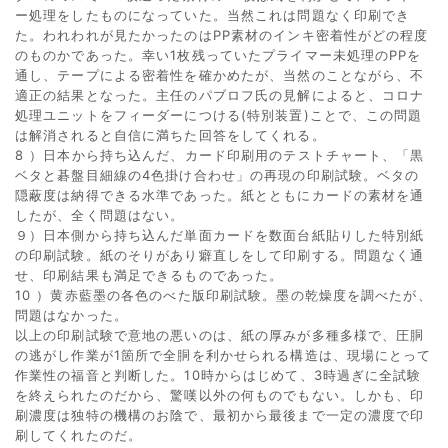
ー処理をしたものになっていた。当然これは問題なく印刷でき
た。われわれが見たかったのはPP素材のインキ密着性がどの程度
のものかであった。幸い1枚残っていたプライマー未処理のPPを
通し、テープによる密着性を確かめたが、当然のことながら、不
適正の結果となった。主任のパブロフ氏の見解によると、コロナ
処理ユニットをフィーダーにつける(特別装置)ことで、この問題
は解消されると自信に満ちた回答をしてくれる。
8 ）日本から持ち込んだ、カード印刷用のテストチャート、「黒
ベタと碁盤目細線の4色掛け合わせ」の再現の印刷試験。ベタの
隠蔽度は納得できる水準であった。紙とともにカードの素材を通
したが、全く問題はない。
９）日本側から持ち込んだ単面カードを数面台紙貼りした特別紙
の印刷試験。紙のそりがあり癖直しをして印刷する。問題なく通
せ、印刷結果も満足できるものであった。
10 ）黄赤藍墨の各色のべた版印刷試験。墨の乾燥度を調べたが、
問題はなかった。
以上の印刷試験で意地の悪いのは、紙の厚みが多種多様で、圧胴
の逃がし作業が1箇所で全胴を利かせられる構造は、現場にとって
作業性の福音と判断した。10時からはじめて、3時過ぎに全試験
を終えられたのだから、驚嘆以外の何ものでもない。しかも、印
刷濃度は独特の機構のお陰で、最初から最後まで一定の濃度で印
刷してくれたのだ。