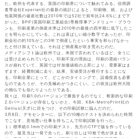
た。欧州を代表する、英国の印刷界について触れてみる。信用調
査専会社Experian社の最新の統計によると、印刷物、紙、および
包装関係の破産社数は2010年では52社で前年比24.6%にまで下
がった。BPIF(英国印刷工業組合)専務理事アンドリュー・ブラウ
ンも、印刷産業の倒産水準は2010年の最後の四半期に低下したこ
とを明らかにしている。これは喜ばしい縮小数字であったが、印
刷会社の約10%がこの3年で倒産したという事実を和らげなかっ
たと付け加えている。それほど倒産風が吹き荒れたのだ。
メディアシフト論は欧州では、米国で言われているほど、全うに
は受け止められていない。印刷不況の理由は、印刷の需給バラン
スが崩れていて、英国では付加価値税の上昇により、需要家はま
ずます、経費削減に走り、結果、安値受注が横行することにな
る。印刷企業にとって、どこかのタイミングで、設備投資も必要
なのであろうが、その見極めがつきにくい。この状況は欧州大陸
の独仏でも似たりよったりである。
我々は、印刷1.0のバージョンで勝負するのでなく、斬新的な印刷
2.0バージョンが存在しないかと、今回、KBA-MetroPrint社の
Genius(天才)に目をつけ、その印刷試験に臨んだのだ。
3月8日、デモセンターに、以下の10種のテストを決められた時間
でこなす、意地悪い仕事を持ちこんで印刷試験を行った。
１）標準紙0.1mmでの印刷テスト、先方のCTPで版を作っている
ので、版見当は一発で合った。刷り出しは10枚で色が決まる、