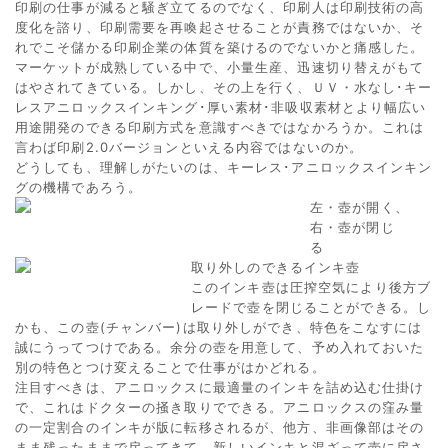
印刷の仕事が減ると騒ぎ立てるのでなく、印刷人は印刷技術の高
度化を諮り、印刷需要を再喚起させることが責務ではないか、そ
れでこそ儲かる印刷企業の体質を築けるのでないかと痛感した。
マーケットが成熟している中で、小量生産、迅速切り替えがもて
はやされてきている。しかし、その上を行く、ＵＶ・水なし･キー
レスアニロックスインキング･厚い素材･非吸収素材とより幅広い
用途開発のできる印刷方式を意識すべきではなかろうか。これは
言わば印刷2.0バージョンといえる内容ではないのか。
どうしても、理解しがたいのは、キーレス･アニロックスインキン
グの機構であろう。
左・壺が開く、
右・壺が閉じ
る
取り外しのできるインキ壺
このインキ壺は圧搾空気により後方ブ
レードで壺を閉じることができる。し
かも、この壺(チャンバー)は取り外しができ、特色をこなすには
誠にうってつけである。余分の壺を用意して、予め入れておいた
別の特色とつけ変えることで仕事がはかどれる。
注目すべきは、アニロックスに最適量のインキを詰め込む仕掛け
で、これはドクターの掻き取りでできる。アニロックスの窪み量
の一定割合のインキが版に転移されるが、他方、非画像部はその
まま残ったままで戻ってきて、新しいインキと混ざって壺に戻さ