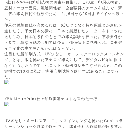
(社)日本WPAは印刷技術の再生を目指し、この度、印刷技術者、
版材メーカー要員、流通関係者、協会職員のチームを組んで、新
世代の印刷技術の視察のため、2月6日から10日までドイツへ渡っ
た。
印刷の付加価値を高めるには、紙だけでなく特殊原反とか厚紙を
通したく、予め日本の素材、日本で製版したデーターをドイツに
送りこみ、日本的条件のもとでの印刷試験を行った。市場要件か
ら見て、単なる紙の印刷では今日、価値低下に見舞われ、コモデ
ィティ化の中で生きぬかねばならない。
注目した新印刷方式「UV水なし・キーレスアニロックスインキン
グ」とは、版を抱いたアナログ印刷にして、デジタル印刷に限り
なく近づけたもので、小ロット・特殊原反をこなせられる。この
実機での10種に及ぶ、実用印刷試験を欧州で試みることになっ
た。
KBA MetroPrint社で印刷実証テストを重ねた一行
UV水なし・キーレスアニロックスインキングを抱いたGenius機
リーマンショック以降の欧州では、印刷会社の倒産風が吹き荒れ