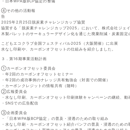
・日本WPA版BCP協定の整備
④その他の活動報
2025年2月25日脱炭素チャレンジカップ協賛
協賛する「脱炭素チャレンジカップ2025」において、株式会社ジェ
木製パレットのサーキュラーデザイン化を通じた廃棄削減・炭素固定
こどもエコクラブ全国フェスティバル2025（大阪開催）に出展
水なし印刷や、カーボンオフセットの仕組みを紹介しました。
３．第16期事業活動計画
①カーボンオフセット委員会
・年2回のカーボンオフセットセミナー
・年2回の成功事例のナレッジ共有勉強会（対面での開催）
・カーボンクレジットの情報共有（随時）
②広報委員会
・水なし印刷、カーボンオフセット印刷体験キャンペーンの継続、動
・SNSでの広告配信
③企画委員会
・「日本WPA版BCP協定」の普及・浸透のための取り組み
・水なし印刷・カーボンオフセット紹介パンフの普及・浸透のための