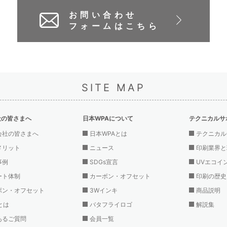
お問い合わせ
フォームはこちら
SITE MAP
社の皆さまへ
日本WPAについて
テクニカルサ
会社の皆さまへ
日本WPAとは
テクニカル
メリット
ニュース
印刷業界と
事例
SDGs宣言
UVエコイ
ート体制
カーボン・オフセット
印刷の歴史
ボン・オフセット
3Wインキ
商品説明
とは
バタフライロゴ
解説集
あるご質問
会員一覧