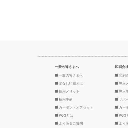
一般の皆さまへ
印刷会
一般の皆さまへ
印刷
水なし印刷とは
導入
採用メリット
導入
採用事例
サポ
カーボン・オフセット
カー
PGGとは
PGG
よくあるご質問
よく