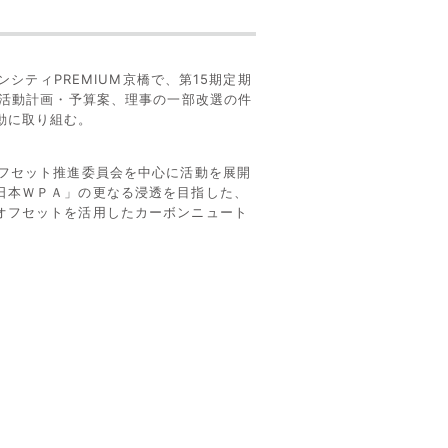
ンシティPREMIUM京橋で、第15期定期
業活動計画・予算案、理事の一部改選の件
動に取り組む。
オフセット推進委員会を中心に活動を展開
日本ＷＰＡ」の更なる浸透を目指した、
オフセットを活用したカーボンニュート