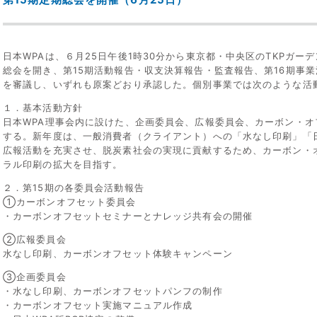
日本WPAは、６月25日午後1時30分から東京都・中央区のTKPガーデ
総会を開き、第15期活動報告・収支決算報告・監査報告、第16期事
を審議し、いずれも原案どおり承認した。個別事業では次のような活
１．基本活動方針
日本WPA理事会内に設けた、企画委員会、広報委員会、カーボン・
する。新年度は、一般消費者（クライアント）への「水なし印刷」「
広報活動を充実させ、脱炭素社会の実現に貢献するため、カーボン・
ラル印刷の拡大を目指す。
２．第15期の各委員会活動報告
①カーボンオフセット委員会
・カーボンオフセットセミナーとナレッジ共有会の開催
②広報委員会
水なし印刷、カーボンオフセット体験キャンペーン
③企画委員会
・水なし印刷、カーボンオフセットパンフの制作
・カーボンオフセット実施マニュアル作成