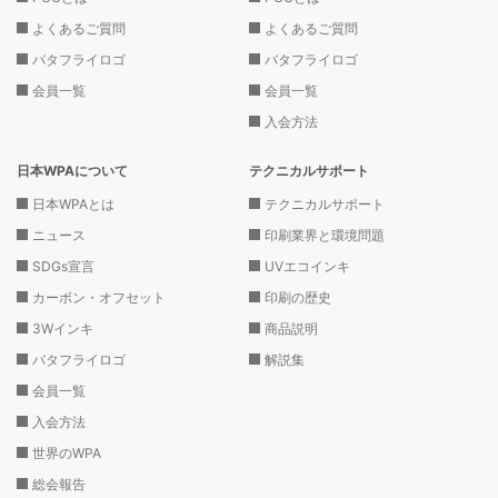
よくあるご質問
よくあるご質問
バタフライロゴ
バタフライロゴ
会員一覧
会員一覧
入会方法
日本WPAについて
テクニカルサポート
日本WPAとは
テクニカルサポート
ニュース
印刷業界と環境問題
SDGs宣言
UVエコインキ
カーボン・オフセット
印刷の歴史
3Wインキ
商品説明
バタフライロゴ
解説集
会員一覧
入会方法
世界のWPA
総会報告