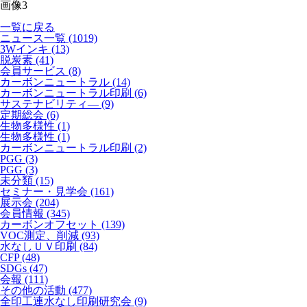
画像3
一覧に戻る
ニュース一覧 (1019)
3Wインキ
(13)
脱炭素
(41)
会員サービス
(8)
カーボンニュートラル
(14)
カーボンニュートラル印刷
(6)
サステナビリティ―
(9)
定期総会
(6)
生物多様性
(1)
生物多様性
(1)
カーボンニュートラル印刷
(2)
PGG
(3)
PGG
(3)
未分類
(15)
セミナー・見学会
(161)
展示会
(204)
会員情報
(345)
カーボンオフセット
(139)
VOC測定、削減
(93)
水なしＵＶ印刷
(84)
CFP
(48)
SDGs
(47)
会報
(111)
その他の活動
(477)
全印工連水なし印刷研究会
(9)