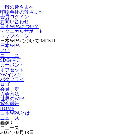
一般の皆さまへ
印刷会社の皆さまへ
会員ログイン
お問い合わせ
日本WPAについて
テクニカルサポート
トップページ
日本WPAについて MENU
日本WPA
とは
ニュース
SDGs宣言
カーボン・
オフセット
3Wインキ
バタフライ
ロゴ
会員一覧
入会方法
世界のWPA
総会報告
HOME
日本WPAとは
ニュース
画像3
ニュース
2022年07月18日