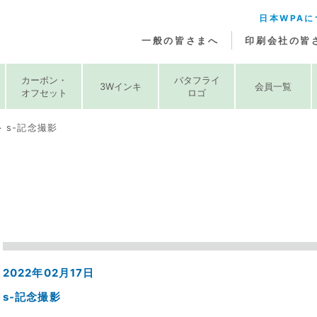
日本WPAに
一般の皆さまへ
印刷会社の皆
カーボン・
バタフライ
3Wインキ
会員一覧
オフセット
ロゴ
s-記念撮影
2022年02月17日
s-記念撮影