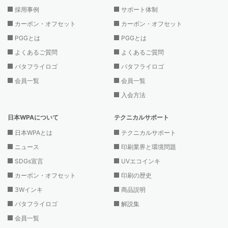
採用事例
サポート体制
カーボン・オフセット
カーボン・オフセット
PGGとは
PGGとは
よくあるご質問
よくあるご質問
バタフライロゴ
バタフライロゴ
会員一覧
会員一覧
入会方法
日本WPAについて
テクニカルサポート
日本WPAとは
テクニカルサポート
ニュース
印刷業界と環境問題
SDGs宣言
UVエコインキ
カーボン・オフセット
印刷の歴史
3Wインキ
商品説明
バタフライロゴ
解説集
会員一覧