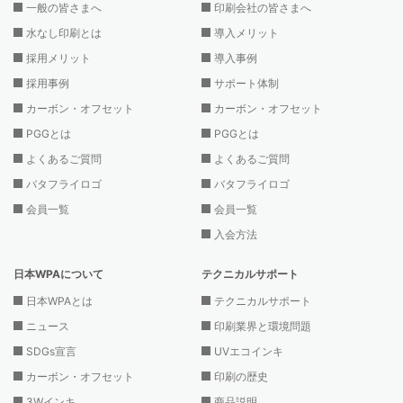
一般の皆さまへ
印刷会社の皆さまへ
水なし印刷とは
導入メリット
採用メリット
導入事例
採用事例
サポート体制
カーボン・オフセット
カーボン・オフセット
PGGとは
PGGとは
よくあるご質問
よくあるご質問
バタフライロゴ
バタフライロゴ
会員一覧
会員一覧
入会方法
日本WPAについて
テクニカルサポート
日本WPAとは
テクニカルサポート
ニュース
印刷業界と環境問題
SDGs宣言
UVエコインキ
カーボン・オフセット
印刷の歴史
3Wインキ
商品説明