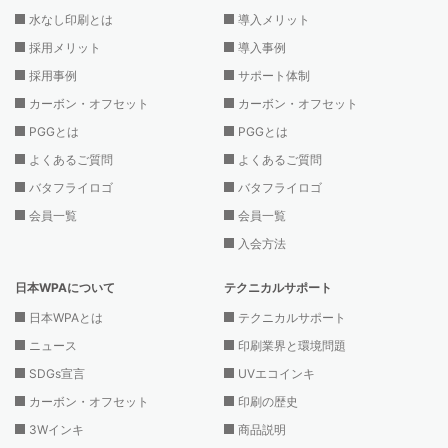
水なし印刷とは
導入メリット
採用メリット
導入事例
採用事例
サポート体制
カーボン・オフセット
カーボン・オフセット
PGGとは
PGGとは
よくあるご質問
よくあるご質問
バタフライロゴ
バタフライロゴ
会員一覧
会員一覧
入会方法
日本WPAについて
テクニカルサポート
日本WPAとは
テクニカルサポート
ニュース
印刷業界と環境問題
SDGs宣言
UVエコインキ
カーボン・オフセット
印刷の歴史
3Wインキ
商品説明