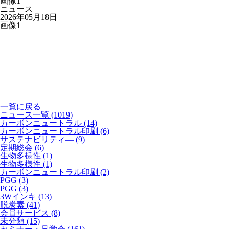
画像1
ニュース
2026年05月18日
画像1
一覧に戻る
ニュース一覧 (1019)
カーボンニュートラル
(14)
カーボンニュートラル印刷
(6)
サステナビリティ―
(9)
定期総会
(6)
生物多様性
(1)
生物多様性
(1)
カーボンニュートラル印刷
(2)
PGG
(3)
PGG
(3)
3Wインキ
(13)
脱炭素
(41)
会員サービス
(8)
未分類
(15)