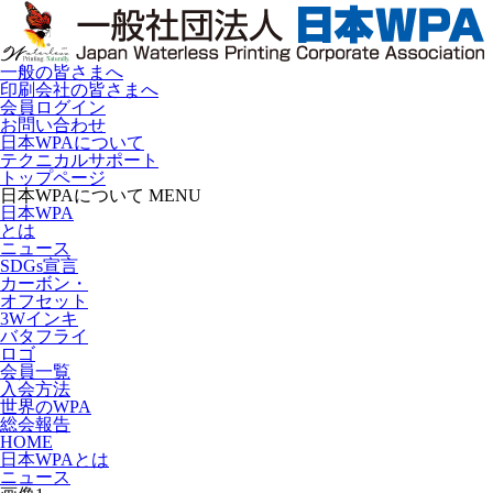
一般の皆さまへ
印刷会社の皆さまへ
会員ログイン
お問い合わせ
日本WPAについて
テクニカルサポート
トップページ
日本WPAについて MENU
日本WPA
とは
ニュース
SDGs宣言
カーボン・
オフセット
3Wインキ
バタフライ
ロゴ
会員一覧
入会方法
世界のWPA
総会報告
HOME
日本WPAとは
ニュース