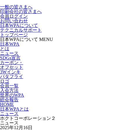
一般の皆さまへ
印刷会社の皆さまへ
会員ログイン
お問い合わせ
日本WPAについて
テクニカルサポート
トップページ
日本WPAについて MENU
日本WPA
とは
ニュース
SDGs宣言
カーボン・
オフセット
3Wインキ
バタフライ
ロゴ
会員一覧
入会方法
世界のWPA
総会報告
HOME
日本WPAとは
ニュース
ホクトコーポレーション２
ニュース
2025年12月16日